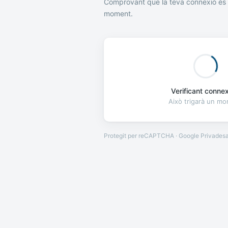
Comprovant que la teva connexió és 
moment.
Verificant connexi
Això trigarà un m
Protegit per reCAPTCHA · Google
Privades