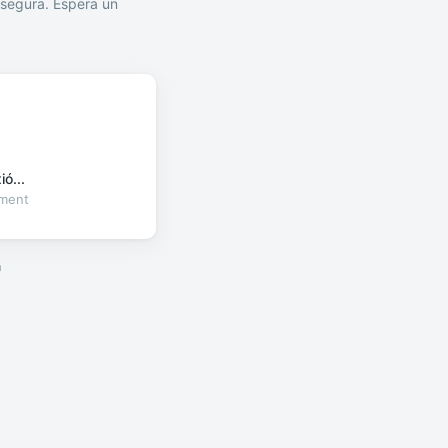
segura. Espera un
ó...
oment
a