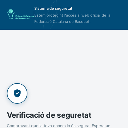
Sistema de seguretat
Estem protegint l'accés al web oficial de la
Federació Catalana de Bàsquet.
Verificació de seguretat
Comprovant que la teva connexió és segura. Espera un