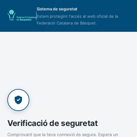
Sistema de seguretat
Estem protegint l'accés al web oficial de la
Federació Catalana de Bàsquet.
Verificació de seguretat
Comprovant que la teva connexió és segura. Espera un