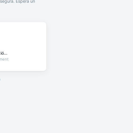
segura. Espera un
ó...
oment
a