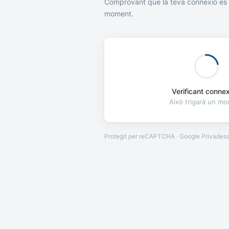
Comprovant que la teva connexió és 
moment.
Verificant connexi
Això trigarà un m
Protegit per reCAPTCHA · Google
Privades