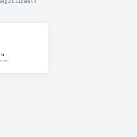
segura. Espera un
ó...
oment
a