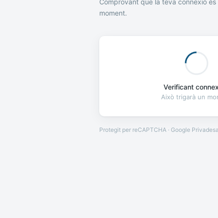
Comprovant que la teva connexió és 
moment.
Verificant connexi
Això trigarà un m
Protegit per reCAPTCHA · Google
Privades