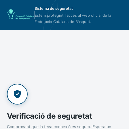
Sistema de seguretat
Estem protegint l'accés al web oficial de la
Federació Catalana de Bàsquet.
Verificació de seguretat
Comprovant que la teva connexió és segura. Espera un