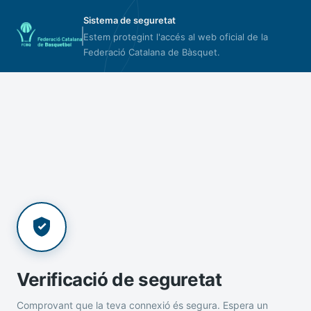
Sistema de seguretat
Estem protegint l'accés al web oficial de la
Federació Catalana de Bàsquet.
Verificació de seguretat
Comprovant que la teva connexió és segura. Espera un