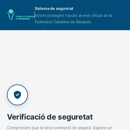
Sistema de seguretat
Estem protegint l'accés al web oficial de la
Federació Catalana de Bàsquet.
Verificació de seguretat
Comprovant que la teva connexió és segura. Espera un