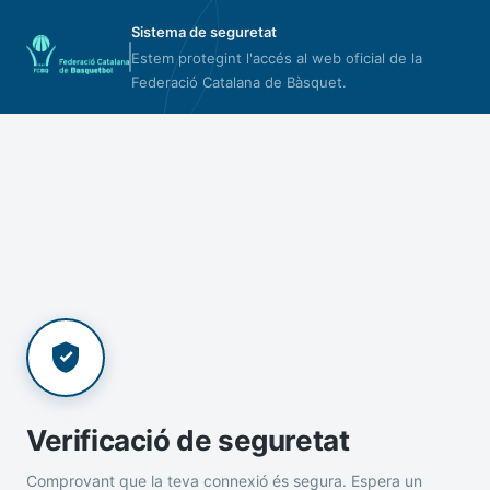
Sistema de seguretat
Estem protegint l'accés al web oficial de la
Federació Catalana de Bàsquet.
Verificació de seguretat
Comprovant que la teva connexió és segura. Espera un