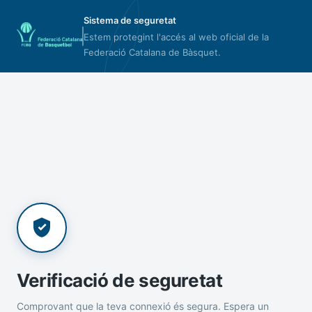
Sistema de seguretat
Estem protegint l'accés al web oficial de la
Federació Catalana de Bàsquet.
Verificació de seguretat
Comprovant que la teva connexió és segura. Espera un