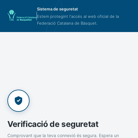
Sistema de seguretat
Estem protegint l'accés al web oficial de la
Federació Catalana de Bàsquet.
Verificació de seguretat
Comprovant que la teva connexió és segura. Espera un