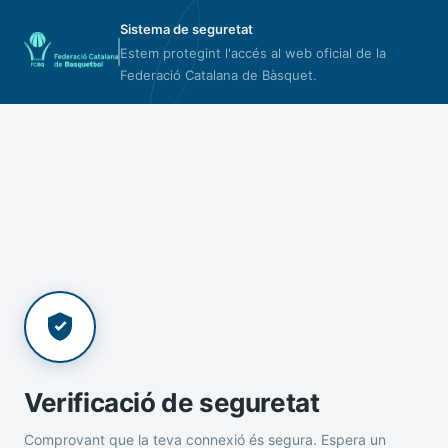
Sistema de seguretat
Estem protegint l'accés al web oficial de la
Federació Catalana de Bàsquet.
Verificació de seguretat
Comprovant que la teva connexió és segura. Espera un