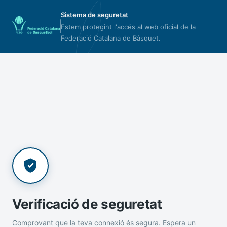
Sistema de seguretat
Estem protegint l'accés al web oficial de la
Federació Catalana de Bàsquet.
Verificació de seguretat
Comprovant que la teva connexió és segura. Espera un