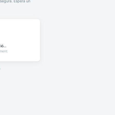
segura. Espera un
ó...
oment
a