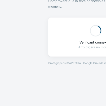
Comprovant que la teva connexió és 
moment.
Verificant connexi
Això trigarà un m
Protegit per reCAPTCHA · Google
Privades