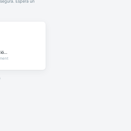
segura. Espera un
ó...
oment
a