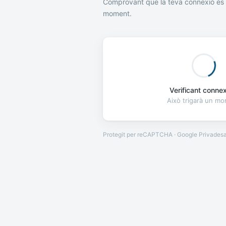
Comprovant que la teva connexió és 
moment.
Verificant connexi
Això trigarà un m
Protegit per reCAPTCHA · Google
Privades