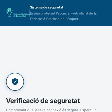
Sistema de seguretat
Estem protegint l'accés al web oficial de la
Federació Catalana de Bàsquet.
Verificació de seguretat
Comprovant que la teva connexió és segura. Espera un