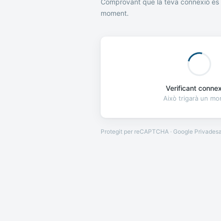
Comprovant que la teva connexió és 
moment.
Verificant connexi
Això trigarà un m
Protegit per reCAPTCHA · Google
Privades