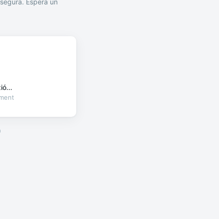
segura. Espera un
ó...
oment
a