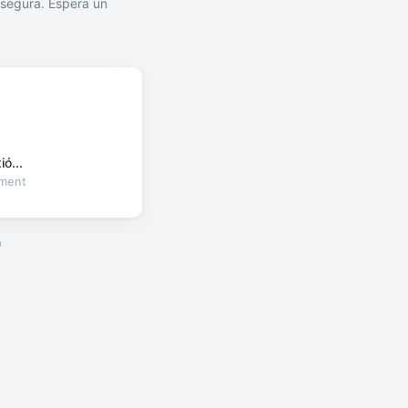
segura. Espera un
ó...
oment
a