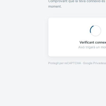
Comprovant que la teva connexió és 
moment.
Verificant connexi
Això trigarà un m
Protegit per reCAPTCHA · Google
Privades