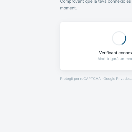
Comprovant que la teva connexió és 
moment.
Verificant connexi
Això trigarà un m
Protegit per reCAPTCHA · Google
Privades