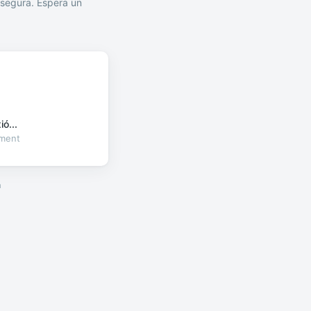
segura. Espera un
ó...
oment
a