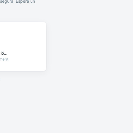
segura. Espera un
ó...
oment
a