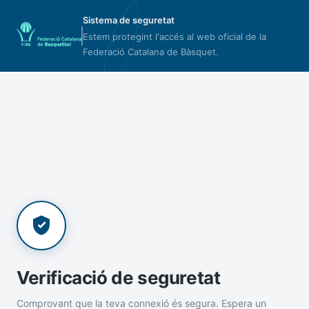
Sistema de seguretat
Estem protegint l'accés al web oficial de la
Federació Catalana de Bàsquet.
Verificació de seguretat
Comprovant que la teva connexió és segura. Espera un