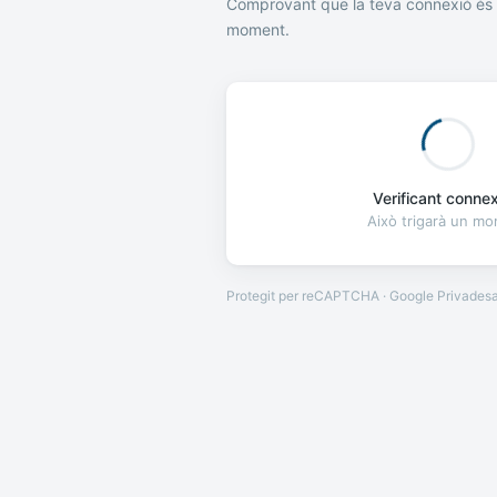
Comprovant que la teva connexió és 
moment.
Verificant connexi
Això trigarà un m
Protegit per reCAPTCHA · Google
Privades