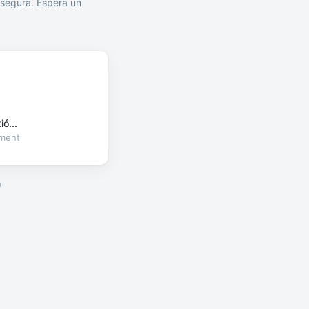
segura. Espera un
ó...
oment
a