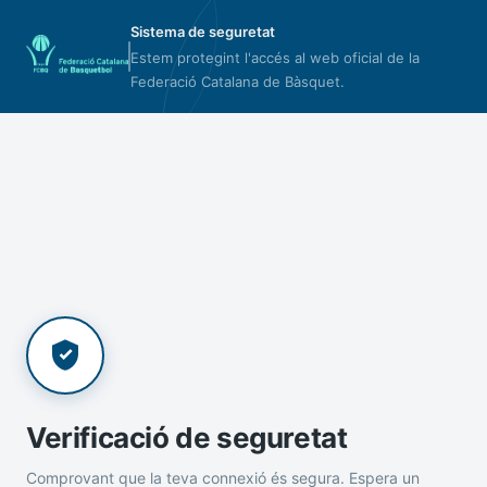
Sistema de seguretat
Estem protegint l'accés al web oficial de la
Federació Catalana de Bàsquet.
Verificació de seguretat
Comprovant que la teva connexió és segura. Espera un