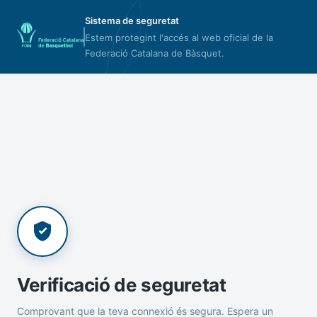
Sistema de seguretat
Estem protegint l'accés al web oficial de la
Federació Catalana de Bàsquet.
Verificació de seguretat
Comprovant que la teva connexió és segura. Espera un