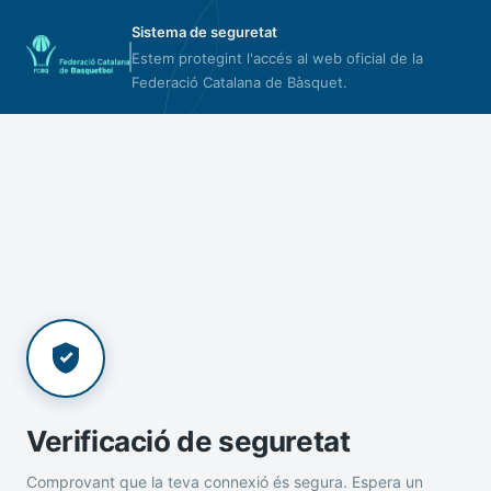
Sistema de seguretat
Estem protegint l'accés al web oficial de la
Federació Catalana de Bàsquet.
Verificació de seguretat
Comprovant que la teva connexió és segura. Espera un