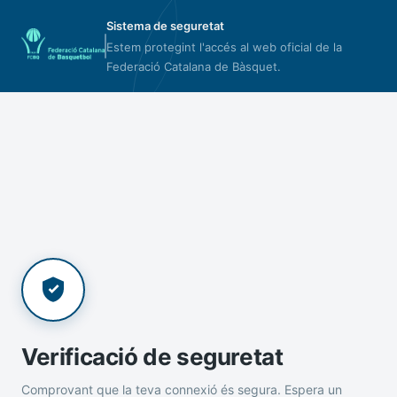
Sistema de seguretat
Estem protegint l'accés al web oficial de la
Federació Catalana de Bàsquet.
Verificació de seguretat
Comprovant que la teva connexió és segura. Espera un