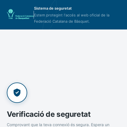
Sistema de seguretat
Estem protegint l'accés al web oficial de la
Federació Catalana de Bàsquet.
Verificació de seguretat
Comprovant que la teva connexió és segura. Espera un