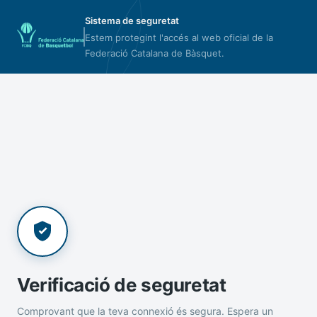
Sistema de seguretat
Estem protegint l'accés al web oficial de la
Federació Catalana de Bàsquet.
Verificació de seguretat
Comprovant que la teva connexió és segura. Espera un