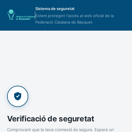
Sistema de seguretat
Estem protegint l'accés al web oficial de la
Federació Catalana de Bàsquet.
Verificació de seguretat
Comprovant que la teva connexió és segura. Espera un