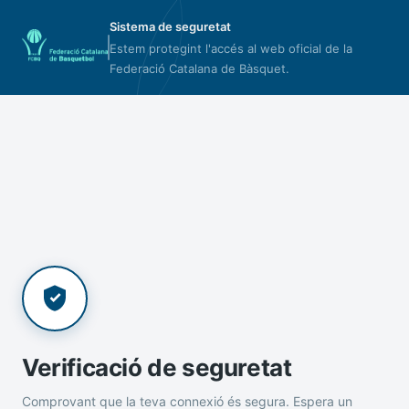
Sistema de seguretat
Estem protegint l'accés al web oficial de la
Federació Catalana de Bàsquet.
Verificació de seguretat
Comprovant que la teva connexió és segura. Espera un