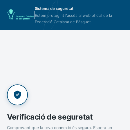
Sistema de seguretat
Estem protegint l'accés al web oficial de la
Federació Catalana de Bàsquet.
Verificació de seguretat
Comprovant que la teva connexió és segura. Espera un