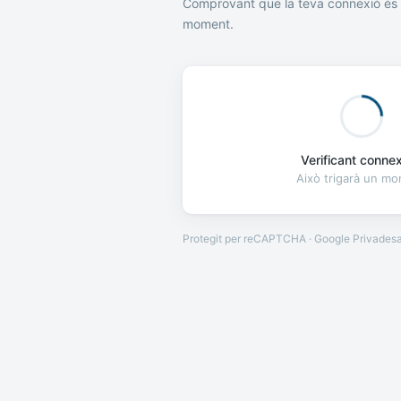
Comprovant que la teva connexió és 
moment.
Verificant connexi
Això trigarà un m
Protegit per reCAPTCHA · Google
Privades