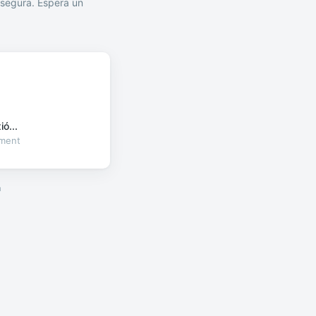
segura. Espera un
ó...
oment
a