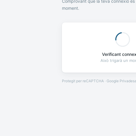
Comprovant que la teva connexió és 
moment.
Verificant connexi
Això trigarà un m
Protegit per reCAPTCHA · Google
Privades