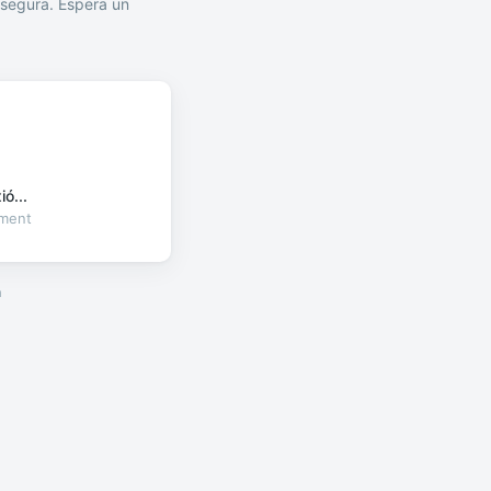
segura. Espera un
ó...
oment
a