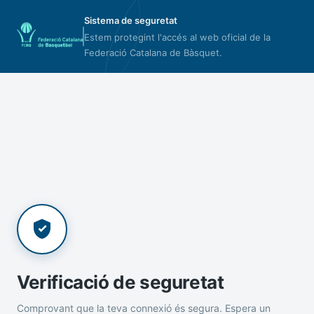
Sistema de seguretat
Estem protegint l'accés al web oficial de la
Federació Catalana de Bàsquet.
Verificació de seguretat
Comprovant que la teva connexió és segura. Espera un