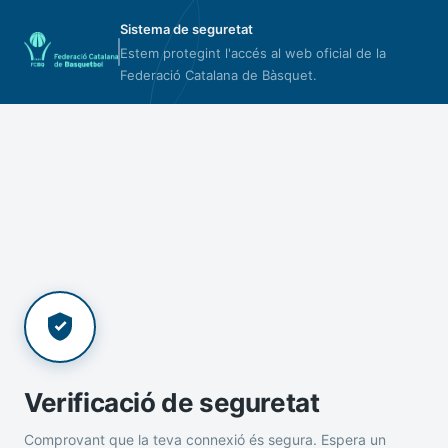
Sistema de seguretat
Estem protegint l'accés al web oficial de la
Federació Catalana de Bàsquet.
Verificació de seguretat
Comprovant que la teva connexió és segura. Espera un