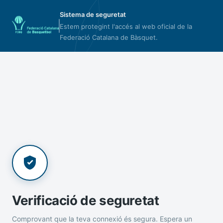
Sistema de seguretat
Estem protegint l'accés al web oficial de la
Federació Catalana de Bàsquet.
Verificació de seguretat
Comprovant que la teva connexió és segura. Espera un