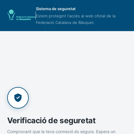
Sistema de seguretat
Estem protegint l'accés al web oficial de la
Federació Catalana de Bàsquet.
Verificació de seguretat
Comprovant que la teva connexió és segura. Espera un