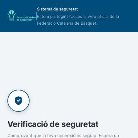
Sistema de seguretat
Estem protegint l'accés al web oficial de la
Federació Catalana de Bàsquet.
Verificació de seguretat
Comprovant que la teva connexió és segura. Espera un