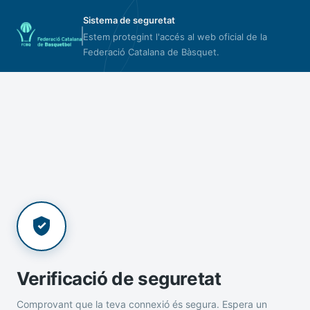
Sistema de seguretat
Estem protegint l'accés al web oficial de la
Federació Catalana de Bàsquet.
Verificació de seguretat
Comprovant que la teva connexió és segura. Espera un