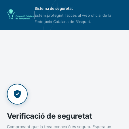
Sistema de seguretat
Estem protegint l'accés al web oficial de la
Federació Catalana de Bàsquet.
Verificació de seguretat
Comprovant que la teva connexió és segura. Espera un