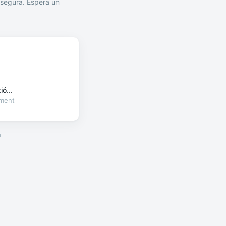
segura. Espera un
ó...
oment
a