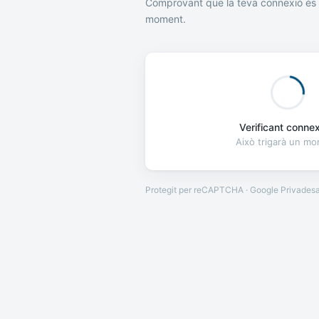
Comprovant que la teva connexió és 
moment.
Verificant connexi
Això trigarà un m
Protegit per reCAPTCHA · Google
Privades