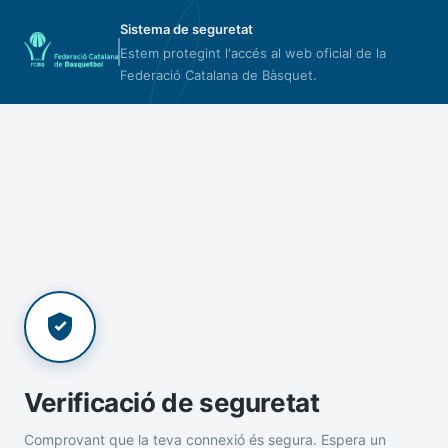
Sistema de seguretat
Estem protegint l'accés al web oficial de la
Federació Catalana de Bàsquet.
Verificació de seguretat
Comprovant que la teva connexió és segura. Espera un