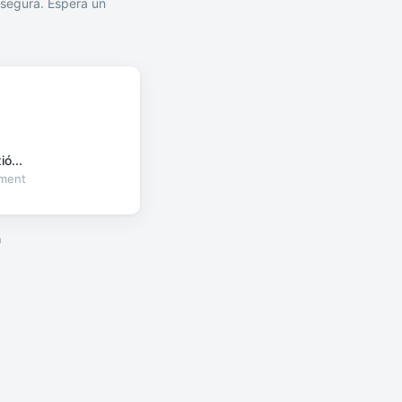
segura. Espera un
ó...
oment
a