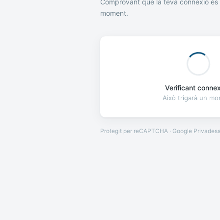
Comprovant que la teva connexió és 
moment.
Verificant connexi
Això trigarà un m
Protegit per reCAPTCHA · Google
Privades