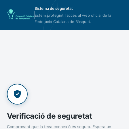
Sistema de seguretat
Estem protegint l'accés al web oficial de la
Federació Catalana de Bàsquet.
Verificació de seguretat
Comprovant que la teva connexió és segura. Espera un