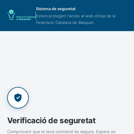
Sistema de seguretat
Estem protegint l'accés al web oficial de la
Federació Catalana de Bàsquet.
Verificació de seguretat
Comprovant que la teva connexió és segura. Espera un