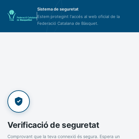
Sistema de seguretat
Estem protegint l'accés al web oficial de la
Federació Catalana de Bàsquet.
Verificació de seguretat
Comprovant que la teva connexió és segura. Espera un