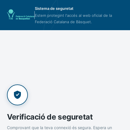
Sistema de seguretat
Estem protegint l'accés al web oficial de la
Federació Catalana de Bàsquet.
Verificació de seguretat
Comprovant que la teva connexió és segura. Espera un