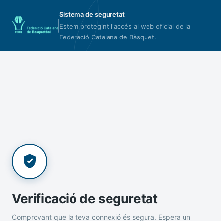
Sistema de seguretat
Estem protegint l'accés al web oficial de la
Federació Catalana de Bàsquet.
Verificació de seguretat
Comprovant que la teva connexió és segura. Espera un