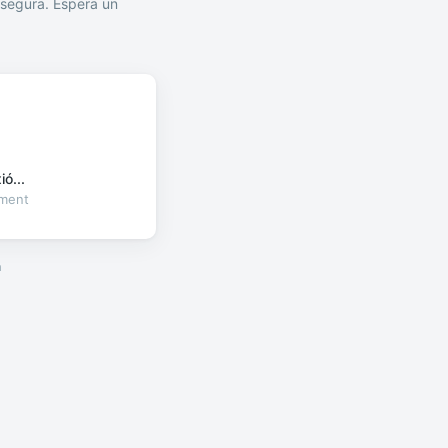
segura. Espera un
ó...
oment
a