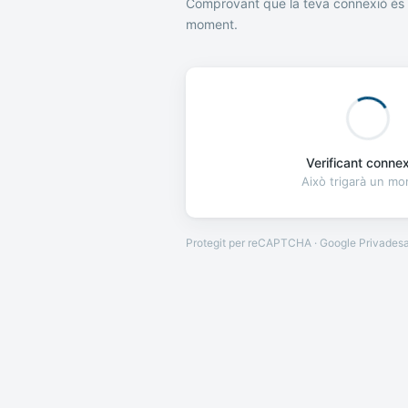
Comprovant que la teva connexió és 
moment.
Verificant connexi
Això trigarà un m
Protegit per reCAPTCHA · Google
Privades