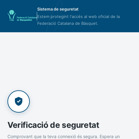
Sistema de seguretat
Estem protegint l'accés al web oficial de la
Federació Catalana de Bàsquet.
Verificació de seguretat
Comprovant que la teva connexió és segura. Espera un